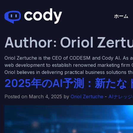
ホーム
Author:
Oriol Zert
Oriol Zertuche is the CEO of CODESM and Cody AI. As an
web development to establish renowned marketing firm C
Oriol believes in delivering practical business solutions 
2025年のAI予測：新
Posted on March 4, 2025 by
Oriol Zertuche
-
AIナレッ