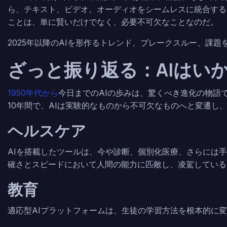
ら、テキスト、ビデオ、オーディオをシームレスに統合する
ことは、単に賢いだけでなく、必要不可欠なことなのだ。
2025年以降のAIを形作るトレンド、ブレークスルー、課題
ざっと振り返る：AIはい
1950年代から
今日までのAIの歩みは、驚くべき進化の物語
10年間で、AIは実験的なものから不可欠なものへと変遷し
ヘルスケア
AIを搭載したツールは、今や診断、個別化医療、さらには
確さとスピードにおいて人間の能力に匹敵し、凌駕している
教育
適応型AIプラットフォームは、生徒の学習方法を根本的に