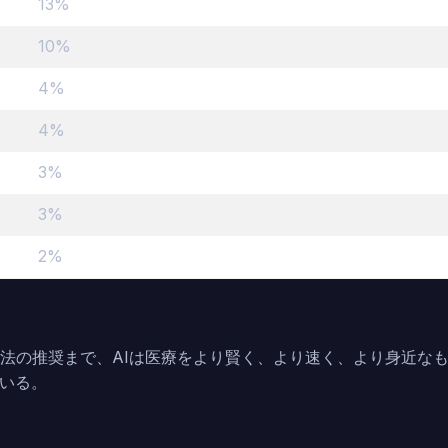
13%
10%
4%
4%
3%
3%
2%
療法の推奨まで、AIは医療をより賢く、より速く、より身近な
いる。