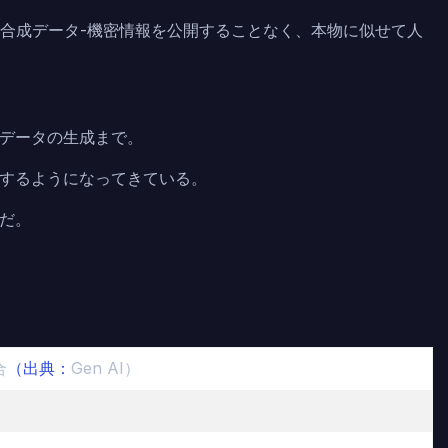
合成データ-機密情報を公開することなく、本物に似せて人
データの生成まで。
するようになってきている。
のだ。
合
（出典：
Gen AI）