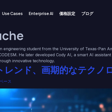
Use Cases
Enterprise AI
価格設定
ブログ
uche
 engineering student from the University of Texas-Pan Ame
ODESM. He later developed Cody AI, a smart AI assistant 
through innovative technology.
たなトレンド、画期的なテクノ
ジベース