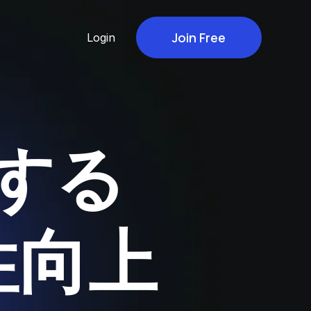
Join Free
Login
する
性向上