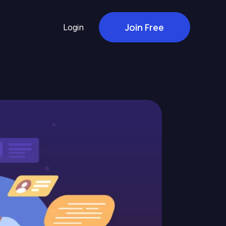
Join Free
Login