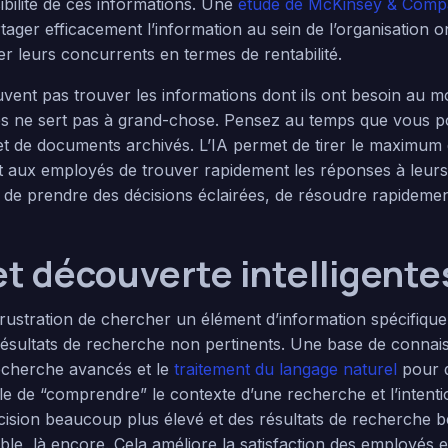
sibilité de ces informations. Une
étude de McKinsey & Com
tager efficacement l’information au sein de l’organisation
r leurs concurrents en termes de rentabilité.
vent pas trouver les informations dont ils ont besoin au m
es ne sert pas à grand-chose. Pensez au temps que vous 
 et de documents archivés. L’IA permet de tirer le maximum 
t aux employés de trouver rapidement les réponses à leurs
 de prendre des décisions éclairées, de résoudre rapidemen
t découverte intelligente
ustration de chercher un élément d’information spécifique 
ésultats de recherche non pertinents. Une base de connais
recherche avancés et le
traitement du langage naturel
pour q
ble de “comprendre” le contexte d’une recherche et l’intention
écision beaucoup plus élevé et des résultats de recherche 
le, là encore. Cela améliore la satisfaction des employés e