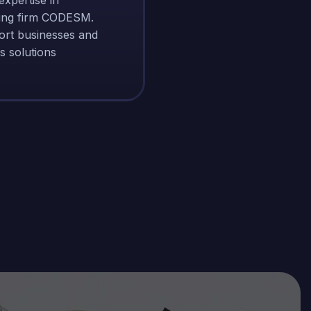
expertise in
ting firm CODESM.
port businesses and
s solutions