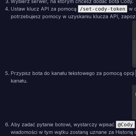
Wybierz serwer, na którym chcesz dodać bota Cody.
Ustaw klucz API za pomocą
w d
/set-cody-token
potrzebujesz pomocy w uzyskaniu klucza API, zapozn
Przypisz bota do kanału tekstowego za pomocą opcji
kanału.
Aby zadać pytanie botowi, wystarczy wpisać
@Cody
wiadomości w tym wątku zostaną uznane za Historię