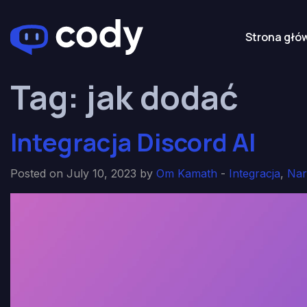
Strona głó
Tag:
jak dodać
Integracja Discord AI
Posted on July 10, 2023 by
Om Kamath
-
Integracja
,
Nar