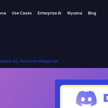
wna
Use Cases
Enterprise AI
Wycena
Blog
zędzia AI
,
Sztuczna inteligencja