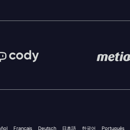
ñol
Français
Deutsch
日本語
한국어
Português