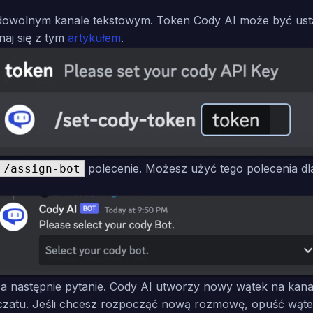
owolnym kanale tekstowym. Token Cody AI może być ustaw
aj się z tym
artykułem
.
polecenie. Możesz użyć tego polecenia dl
/assign-bot
a następnie pytanie. Cody AI utworzy
nowy wątek
na kanal
 czatu. Jeśli chcesz rozpocząć nową rozmowę, opuść wąte