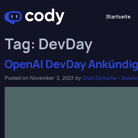
Startseite
Tag:
DevDay
OpenAI DevDay Ankündig
Posted on November 3, 2023 by
Oriol Zertuche
-
Busine