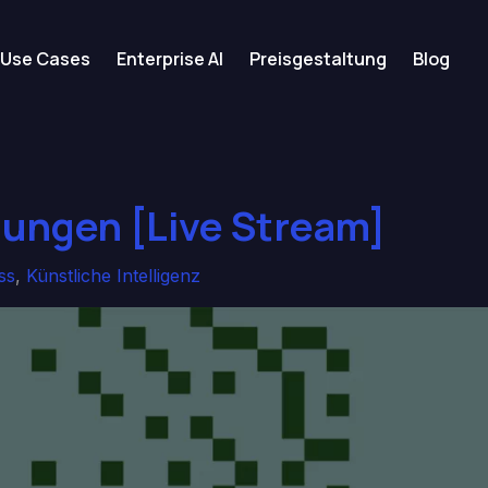
Use Cases
Enterprise AI
Preisgestaltung
Blog
ungen [Live Stream]
ss
,
Künstliche Intelligenz