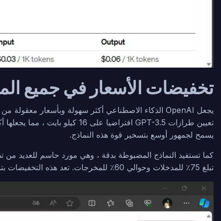
تخفيضات الأسعار في جميع الم
تعيين طرازات GPT-3.5 افتراضيا
يسمح لجمهور أوسع بتسخير قوة هذه النماذج.
كما تستفيد النماذج المضبوطة بدقة ، وهي مورد حاسم للعديد من تط
تبلغ 75٪ للمدخلات وحوالي 60٪ للمخرجات. تعد هذه التخفيضات بتمكين المطورين والمؤسسات من نشر الحلول القائمة على الذكاء الاصطناعي بشكل أكثر اقتصادا.