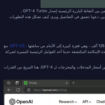
جلب حدث DevDay المرتقب من OpenAI بعض الأخبار المثيرة وتسريبات الأسعار التي تركت مجتمع الذكاء الاصطناعي يضج بالترقب. من بين النقاط البارزة الرئيسية إصدار GPT-4 Turbo ،
 النقاب عن واجهة برمجة تطبيقات المساعدين. دعونا نتعمق في التفاصيل ونرى كيف تشكل هذه التطورات
، GPT-3.5.
مع
ي نافذة سياق واحدة. تلغي هذه الإمكانية المكتشفة حديثا أحد العوامل الرئيسية المميزة لشركة
لكن الأخبار لا تتوقف عند هذا الحد. لا يوفر GPT-4 Turbo نافذة سياق أكبر فحسب ، بل يوفر أيضا مخرجات أسرع ويتوفر بجزء بسيط من أسعار المدخلات والمخرجات ل GPT-4. هذا المزيج من القدرات