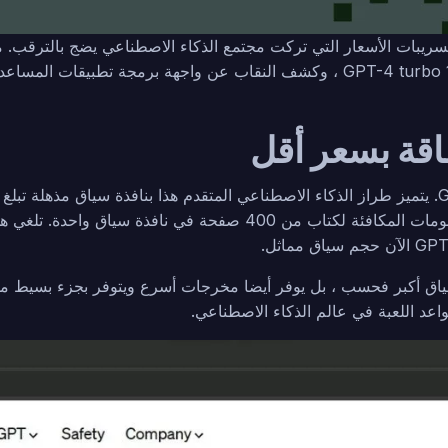
وتخفيضات كبيرة في أسعار الخدمات المختلفة ، ونافذة سياق GPT-4 turbo 128k ، وكشف
قراءة ومعالجة المعلومات المكافئة لكتاب من 400 صفحة ف