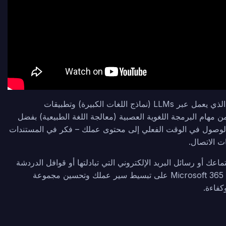
مكون رئيسي آخر لتكامل Copilot هو من خلال Business Chat ، الذي يعمل عبر LLMs (نماذج اللغات الكبيرة) وتطبيقات
العديد من مهام البرمجة اللغوية العصبية (معالجة اللغة الطبيعية) بفضل
مل الوصول في الوقت الفعلي إلى محتوى عملك – فكر في المستندات
ت الاتصال.
عك أو رسائل البريد الإلكتروني التي تبادلتها أو قوافل الدردشة
من الأسبوع الماضي ، إلى استجابات دقيقة وسياقية. يعمل Microsoft 365 Copilot على تبسيط سير عملك وتحسين مجموعة
كفاءة.