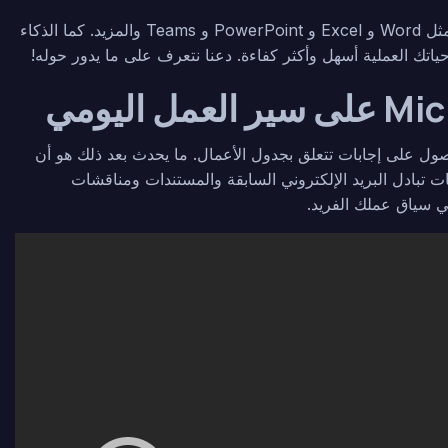
تخيل وجود مساعد افتراضي هناك في تطبيقات Microsoft 365 ، مثل Word و Excel و PowerPoint و Teams والمزيد. كما الذكاء
ياتك العملية أسهل وأكثر كفاءة. دعنا نتعرف على ما يدور حوله!
لأمر: أنت في اجتماع وانتقل إلى Microsoft Copilot للحصول على إجابات تتعلق بجدول الأعمال. ما يحدث بعد ذلك هو أن
ليات تبادل البريد الإلكتروني السابقة والمستندات ومناقشات
في سياق عملك الفريد.