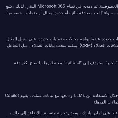
بدقة لدعم معايير الأمان والتوافق والخصوصية. تم دمجه في نظام Microsoft 365 البيئي. لذلك ، يتبع
ات جديدة عندما يواجه مجالات وعمليات جديدة. على سبيل المثال
، يمكن ل Copilot تعلم التواصل مع أنظمة إدارة علاقات العملاء (CRM). يمكنه سحب بيانات العملاء ، مثل التفاعل
لخير”. ستهدف إلى “استثنائية” مع تطورها ، لتصبح أكثر دقة
مستقبل العمل موجود هنا ، ويسمى Microsoft 365 Copilot. من خلال الاستفادة من LLMs ودمجها مع بيانات عملك ، يقوم Copilot
مالات المذهلة.
فظ على أمان بياناتك ، ويقدم تجربة متسقة. بالإضافة إلى ذلك ،