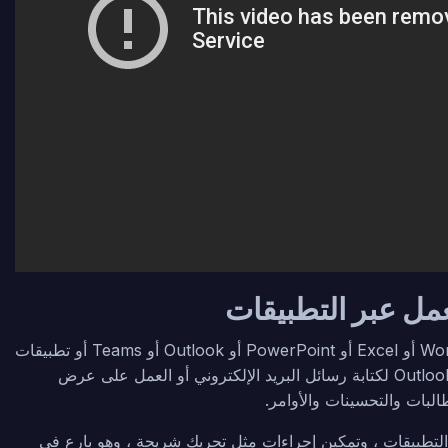
تم تصميم Microsoft Copilot ليكون المتعاون معك، مدمجا في Word أو Excel أو PowerPoint أو Outlook أو Teams أو تطبيقات
Microsoft 365 الأخرى التي تستخدمها يوميا. سواء كنت تستخدم Outlook لكتابة رسائل البريد الإلكتروني أو العمل على عرض
 التطبيقات ، وتمكين إجراءات مثل تحريك شريحة ، وهو بارع في